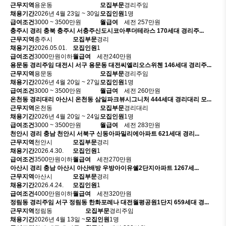
근무지역
용운동
모집부문
경리주임
채용기간
2026년 4월 23일 ~ 30일
모집인원
1명
급여조건
3000 ~ 3500만원
월급여
세전 257만원
충주시
경리
충북 충주시 서충주신도시코아루더테라스 170세대 경리주...
근무지역
충주시
모집부문
경리
채용기간
2026.05.01.
모집인원
1
급여조건
3000만원이하
월급여
세전240만원
용문동
경리주임
대전시 서구 용문동 대전씨엘리오스위첸 146세대 경리주...
근무지역
용문동
모집부문
경리주임
채용기간
2026년 4월 20일 ~ 27일
모집인원
1명
급여조건
3000 ~ 3500만원
월급여
세전 260만원
온천동
경리대리
아산시 온천동 삼일파크뷰시그니처 444세대 경리대리 모...
근무지역
온천동
모집부문
경리대리
채용기간
2026년 4월 20일 ~ 24일
모집인원
1명
급여조건
3000 ~ 3500만원
월급여
세전 283만원
천안시
경리
충남 천안시 서북구 신동아파밀리에아파트 621세대 경리...
근무지역
천안시
모집부문
경리
채용기간
2026.4.30.
모집인원
1
급여조건
3500만원이하
월급여
세전270만원
아산시
경리
충남 아산시 아산배방 우방아이유쉘2단지아파트 1267세...
근무지역
아산시
모집부문
경리
채용기간
2026.4.24.
모집인원
1
급여조건
4000만원이하
월급여
세전320만원
정림동
경리주임
서구 정림동 한화포레나 대전월평공원1단지 659세대 경...
근무지역
정림동
모집부문
경리주임
채용기간
2026년 4월 13일 ~
모집인원
1명