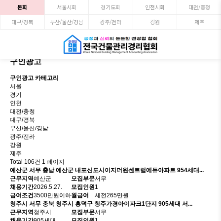
본회
서울시회
경기도회
인천시회
대전/충청
대구/경북
부산/울산/경남
광주/전라
강원
제주
구인광고
구인광고 카테고리
서울
경기
인천
대전/충청
대구/경북
부산/울산/경남
광주/전라
강원
제주
Total 106건
1 페이지
예산군
서무
충남 에산군 내포신도시이지더원센트럴에듀아파트 954세대...
근무지역
예산군
모집부문
서무
채용기간
2026.5.27.
모집인원
1
급여조건
3500만원이하
월급여
세전265만원
청주시
서무
충북 청주시 흥덕구 청주가경아이파크1단지 905세대 서...
근무지역
청주시
모집부문
서무
채용기간
905세대
모집인원
1