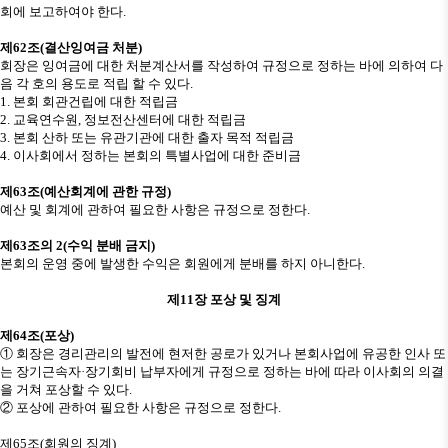
회에 보고하여야 한다
.
제
62
조
(
결산잉여금 처분
)
회장은 잉여금에 대한 처분계산서를 작성하여 규정으로 정하는 바에 의하여 다
음 각 호의 용도로 적립 할 수 있다
.
1.
본회 회관건립에 대한 적립금
2.
교육연수원
,
정보전산센터에 대한 적립금
3.
본회 산하 또는 유관기관에 대한 출자 목적 적립금
4.
이사회에서 정하는 본회의 특별사업에 대한 준비금
제
63
조
(
예산회계에 관한 규정
)
예산 및 회계에 관하여 필요한 사항은 규정으로 정한다
.
제
63
조의
2(
수익 분배 금지
)
본회의 운영 중에 발생한 수익은 회원에게 분배를 하지 아니한다
.
제
11
장 포상 및 징계
제
64
조
(
포상
)
①
회장은 경리관리의 발전에 현저한 공로가 있거나 본회사업에 유공한 인사 또
는 장기근속자
·
장기회비 납부자에게 규정으로 정하는 바에 따라 이사회의 의결
을 거쳐 포상할 수 있다
.
②
포상에 관하여 필요한 사항은 규정으로 정한다
.
제
65
조
(
회원의 징계
)