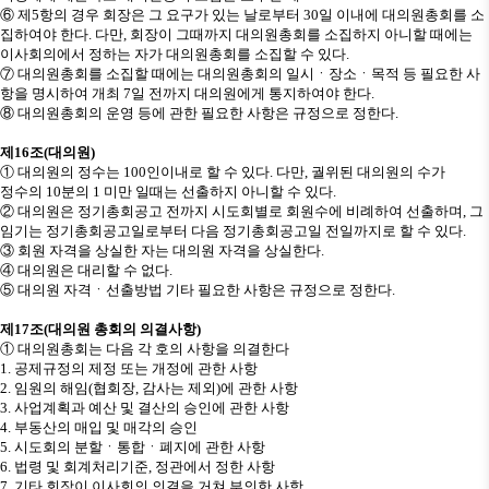
⑥
제
5
항의 경우 회장은 그 요구가 있는 날로부터
30
일 이내에 대의원총회를 소
집하여야 한다
.
다만
,
회장이 그때까지 대의원총회를 소집하지 아니할 때에는
이사회의에서 정하는 자가 대의원총회를 소집할 수 있다
.
⑦
대의원총회를 소집할 때에는 대의원총회의 일시
ㆍ
장소
ㆍ
목적 등 필요한 사
항을 명시하여 개최
7
일 전까지 대의원에게 통지하여야 한다
.
⑧
대의원총회의 운영 등에 관한 필요한 사항은 규정으로 정한다
.
제
16
조
(
대의원
)
①
대의원의 정수는
100
인이내로 할 수 있다
.
다만
,
궐위된 대의원의 수가
정수의
10
분의
1
미만 일때는 선출하지 아니할 수 있다
.
②
대의원은 정기총회공고 전까지 시도회별로 회원수에 비례하여 선출하며
,
그
임기는 정기총회공고일로부터 다음 정기총회공고일 전일까지로 할 수 있다
.
③
회원 자격을 상실한 자는 대의원 자격을 상실한다
.
④
대의원은 대리할 수 없다
.
⑤
대의원 자격
ㆍ
선출방법 기타 필요한 사항은 규정으로 정한다
.
제
17
조
(
대의원 총회의 의결사항
)
①
대의원총회는 다음 각 호의 사항을 의결한다
1.
공제규정의 제정 또는 개정에 관한 사항
2.
임원의 해임
(
협회장
,
감사는 제외
)
에 관한 사항
3.
사업계획과 예산 및 결산의 승인에 관한 사항
4.
부동산의 매입 및 매각의 승인
5.
시도회의 분할
ㆍ
통합
ㆍ
폐지에 관한 사항
6.
법령 및 회계처리기준
,
정관에서 정한 사항
7.
기타 회장이 이사회의 의결을 거쳐 부의한 사항