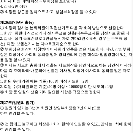
3.
이사
10
인 이하
(
회장과 부회장을 포함한다
)
4.
감사
2
인 이하
②
회장은 상근을 원칙으로 하고
,
상임부회장을 둘 수 있다
.
제
26
조
(
임원선출등
)
①
회장과 감사는 본회회원이 직접선거로 다음 각 호의 방법으로 선출한다
.
1.
회장
:
회원이 직접선거나 전자투표로 선출
(
다수득표자를 당선자로 함
)
한다
.
2.
감사
:
상위 득표순으로
2
인을 당선자로 한다
(2
인 이하인 경우는 무투표 당
선
).
다만
,
보궐선거시는 다수득표자순으로 한다
.
②
부회장은 회장이 제청하여 이사회의 인준을 얻은 자로 한다
.
다만
,
상임부회
장은 회장이 이사회의 동의를 얻어 경리관리에 관한 학식과 입법경험이 있는 자
를 임명 할 수 있다
.
③
이사는 시도회 총회에서 선출된 시도회장을 당연직으로 하는 당연직 이사와
다음 각 호에 따라 배분되어 선출된 이사 및 회장이 이사회의 동의를 얻은 자로
한다
.
1.
회원 수
(
대의원 배분 기준
) 100
명 이상 시도회
: 2
명
2.
회원 수
(
대의원 배분 기준
) 50
명 이상
~ 10000
명 미만 시도회
: 1
명
④
회장 등 임원의 선출 기타 필요한 사항은 규정으로 정한다
.
제
27
조
(
임원의 임기
)
①
임원의 임기는
3
년
(
비회원인 상임부회장은
3
년 이내
)
으로
하며 연임할 수 있다
.
②
전 항에도 불구하고 회장은
1
회에 한하여 연임할 수 있고
,
감사는
1
차에 한하
여 중임할 수 있다
.