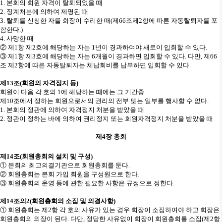
1.
본회의 회원 자격이 탈퇴되었을 때
2.
징계처분에 의하여 제명된 때
3.
탈퇴를 신청한 자를 회장이 수리한 때
(
제
66
조제
2
항에 따른 자동탈퇴자를 포
함한다
.)
4.
사망한 때
②
제
1
항 제
2
호에 해당하는 자는
1
년이 경과하여야 새로이 입회할 수 있다
.
③
제
1
항 제
3
호에 해당하는 자는
6
개월이 경과하면 입회할 수 있다
.
다만
,
제
66
조 제
2
항에 따른 자동탈퇴자는 체납회비를 납부하면 입회할 수 있다
.
제
13
조
(
회원의 자격정지 등
)
회원이 다음 각 호의
1
에 해당하는 때에는 그 기간중
제
10
조에서 정하는 회원으로서의 권리의 전부 또는 일부를 행사할 수 없다
.
1.
본회의 정관에 의하여 자격정지 처분을 받았을 때
2.
정관이 정하는 바에 의하여 권리정지 또는 회원자격정지 처분을 받았을 때
제
4
장 총회
제
14
조
(
회원총회의 설치 및 구성
)
①
본회의 최고의결기관으로 회원총회를 둔다
.
②
회원총회는 본회 가입 회원을 구성원으로 한다
.
③
회원총회의 운영 등에 관한 필요한 사항은 규정으로 정한다
.
제
14
조의
2(
회원총회의 소집 및 의결사항
)
①
회원총회는 제
2
항 각 호의 사유가 있는 경우 회장이 소집하여야 하고 회장은
회원총회의 의장이 된다
.
다만
,
정당한 사유없이 회장이 회원총회를 소집
(
제
2
항