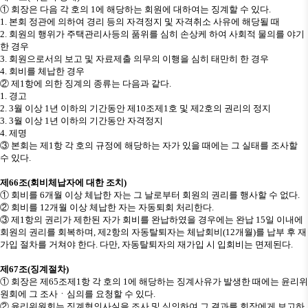
①
회장은 다음 각 호의
1
에 해당하는 회원에 대하여는 징계할 수 있다
.
1.
본회 정관에 의하여 경리 등의 자격정지 및 자격취소 사유에 해당될 때
2.
회원의 행위가 주택관리사등의 품위를 심히 손상케 하여 사회적 물의를 야기
한 경우
3.
회원으로서의 보고 및 자료제출 의무의 이행을 심히 태만히 한 경우
4.
회비를 체납한 경우
②
제
1
항에 의한 징계의 종류는 다음과 같다
.
1.
경고
2. 3
월 이상
1
년 이하의 기간동안 제
10
조제
1
호 및 제
2
호의 권리의 정지
3. 3
월 이상
1
년 이하의 기간동안 자격정지
4.
제명
③
본회는 제
1
항 각 호의 규정에 해당하는 자가 있을 때에는 그 실태를 조사할
수 있다
.
제
66
조
(
회비체납자에 대한 조치
)
①
회비를
6
개월 이상 체납한 자는 그 날로부터 회원의 권리를 행사할 수 없다
.
②
회비를
12
개월 이상 체납한 자는 자동퇴회 처리한다
.
③
제
1
항의 권리가 제한된 자가 회비를 완납하였을 경우에는 완납
15
일 이내에
회원의 권리를 회복하며
,
제
2
항의 자동탈퇴자는 체납회비
(12
개월
)
를 납부 후 재
가입 절차를 거쳐야 한다
.
다만
,
자동탈퇴자의 재가입 시 입회비는 면제된다
.
제
67
조
(
징계절차
)
①
회장은 제
65
조제
1
항 각 호의
1
에 해당하는 징계사유가 발생한 때에는 윤리위
원회에 그 조사
ㆍ
심의를 요청할 수 있다
.
②
윤리위원회는 징계혐의사실을 조사 및 심의하여 그 결과를 회장에게 보고하