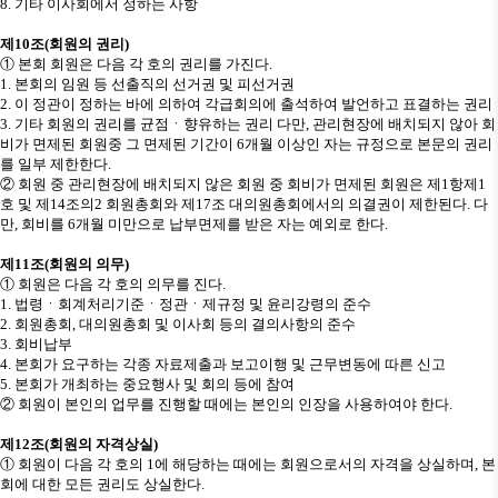
8.
기타 이사회에서 정하는 사항
제
10
조
(
회원의 권리
)
①
본회 회원은 다음 각 호의 권리를 가진다
.
1.
본회의 임원 등 선출직의 선거권 및 피선거권
2.
이 정관이 정하는 바에 의하여 각급회의에 출석하여 발언하고 표결하는 권리
3.
기타 회원의 권리를 균점
ㆍ
향유하는 권리 다만
,
관리현장에 배치되지 않아 회
비가 면제된 회원중 그 면제된 기간이
6
개월 이상인 자는 규정으로 본문의 권리
를 일부 제한한다
.
②
회원 중 관리현장에 배치되지 않은 회원 중 회비가 면제된 회원은 제
1
항제
1
호 및 제
14
조의
2
회원총회와 제
17
조 대의원총회에서의 의결권이 제한된다
.
다
만
,
회비를
6
개월 미만으로 납부면제를 받은 자는 예외로 한다
.
제
11
조
(
회원의 의무
)
①
회원은 다음 각 호의 의무를 진다
.
1.
법령
ㆍ
회계처리기준
ㆍ
정관
ㆍ
제규정 및 윤리강령의 준수
2.
회원총회
,
대의원총회 및 이사회 등의 결의사항의 준수
3.
회비납부
4.
본회가 요구하는 각종 자료제출과 보고이행 및 근무변동에 따른 신고
5.
본회가 개최하는 중요행사 및 회의 등에 참여
②
회원이 본인의 업무를 진행할 때에는 본인의 인장을 사용하여야 한다
.
제
12
조
(
회원의 자격상실
)
①
회원이 다음 각 호의
1
에 해당하는 때에는 회원으로서의 자격을 상실하며
,
본
회에 대한 모든 권리도 상실한다
.