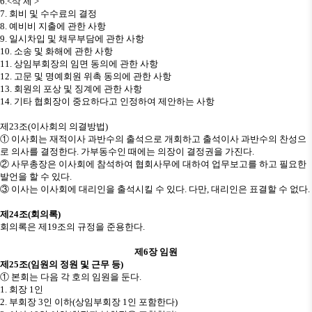
6.<
삭 제
>
7.
회비 및 수수료의 결정
8.
예비비 지출에 관한 사항
9.
일시차입 및 채무부담에 관한 사항
10.
소송 및 화해에 관한 사항
11.
상임부회장의 임면 동의에 관한 사항
12.
고문 및 명예회원 위촉 동의에 관한 사항
13.
회원의 포상 및 징계에 관한 사항
14.
기타 협회장이 중요하다고 인정하여 제안하는 사항
제
23
조
(
이사회의 의결방법
)
①
이사회는 재적이사 과반수의 출석으로 개회하고 출석이사 과반수의 찬성으
로 의사를 결정한다
.
가부동수인 때에는 의장이 결정권을 가진다
.
②
사무총장은 이사회에 참석하여 협회사무에 대하여 업무보고를 하고 필요한
발언을 할 수 있다
.
③
이사는 이사회에 대리인을 출석시킬 수 있다
.
다만
,
대리인은 표결할 수 없다
.
제
24
조
(
회의록
)
회의록은 제
19
조의 규정을 준용한다
.
제
6
장 임원
제
25
조
(
임원의 정원 및 근무 등
)
①
본회는 다음 각 호의 임원을 둔다
.
1.
회장
1
인
2.
부회장
3
인 이하
(
상임부회장
1
인 포함한다
)