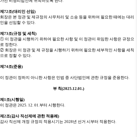
가진 비영리법인에 귀속하도록 한다
.
제
72
조
(
대리인 선임
)
회장은 본 정관 및 제규정의 사무처리 및 소송 등을 위하여 필요한 때에는 대리
인을 선임할 수 있다
.
제
73
조
(
규정 및 세칙
)
①
이 정관을 시행하기 위하여 필요한 사항 및 이 정관이 위임한 사항은 규정으
로 정한다
.
②
회장은 이 정관 및 제 규정을 시행하기 위하여 필요한 세부적인 사항을 세칙
으로 정할 수 있다
.
제
74
조
(
준용
)
이 정관이 정하지 아니한 사항은 민법 중 사단법인에 관한 규정을 준용한다
.
부 칙
(2025.12.01.)
제
1
조
(
시행일
)
이 정관은
2025. 12. 01.
부터 시행한다
.
제
2
조
(
감사 직선제에 관한 적용례
)
감사 직선제 개정 규정의 적용시기는
2028
년 선거 시부터 적용한다
.