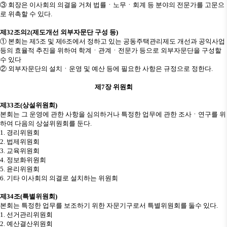
③
회장은 이사회의 의결을 거쳐 법률
ㆍ
노무
ㆍ
회계 등 분야의 전문가를 고문으
로 위촉할 수 있다
.
제
32
조의
2(
제도개선 외부자문단 구성 등
)
①
본회는 제
5
조 및 제
6
조에서 정하고 있는 공동주택관리제도 개선과 공익사업
등의 효율적 추진을 위하여 학계
ㆍ
관계
ㆍ
전문가 등으로 외부자문단을 구성할
수 있다
②
외부자문단의 설치
ㆍ
운영 및 예산 등에 필요한 사항은 규정으로 정한다
.
제
7
장 위원회
제
33
조
(
상설위원회
)
본회는 그 운영에 관한 사항을 심의하거나 특정한 업무에 관한 조사
ㆍ
연구를 위
하여 다음의 상설위원회를 둔다
.
1.
경리위원회
2.
법제위원회
3.
교육위원회
4.
정보화위원회
5.
윤리위원회
6.
기타 이사회의 의결로 설치하는 위원회
제
34
조
(
특별위원회
)
본회는 특정한 업무를 보조하기 위한 자문기구로서 특별위원회를 둘수 있다
.
1.
선거관리위원회
2.
예산결산위원회