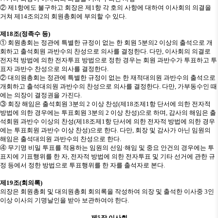
②
제
1
항에도 불구하고 회장은 제
1
항 각 호의 사항에 대하여 이사회의 의결을
거쳐 제
14
조의
2
의 회원총회에 부의할 수 있다
.
제
18
조
(
정족수 등
)
①
회원총회는 정관에 특별한 규정이 없는 한 회원
5
분의
2
이상의 출석으로 개
회하고 출석회원 과반수의 찬성으로 의사를 결정한다
.
다만
,
이사회의 의결로
전자적 방법에 의한 전자투표 방법으로 정한 경우는 회원 과반수가 투표하고 투
표자 과반수 찬성으로 의사를 결정한다
.
②
대의원총회는 정관에 특별한 규정이 없는 한 재적대의원 과반수의 출석으로
개회하고 출석대의원 과반수의 찬성으로 의사를 결정한다
.
다만
,
가부동수인 때
에는 의장이 결정권을 가진다
.
③
회장 해임은 출석회원
3
분의
2
이상 찬성
(
제
18
조제
1
항 단서에 의한 전자적
방법에 의한 경우에는 투표회원
3
분의
2
이상 찬성
)
으로 하며
,
감사의 해임은 출
석회원 과반수 이상의 찬성
(
제
18
조제
1
항 단서에 의한 전자적 방법에 의한 경우
에는 투표회원 과반수 이상 찬성
)
으로 한다
.
다만
,
회장 및 감사가 아닌 임원의
해임은 출석대의원 과반수의 찬성으로 한다
.
④
무기명 비밀 투표를 적용하는 임원의 선임
·
해임 및 중요 안건의 경우에는 투
표지에 기표행위를 한 자
,
전자적 방법에 의한 전자투표 및 기타 선거에 관한 규
정 등에서 정한 방법으로 투표행위를 한 자를 출석자로 본다
.
제
19
조
(
회의록
)
의장은 회원총회 및 대의원총회 회의록을 작성하여 의장 및 출석한 이사중
3
인
이상 이사의 기명날인을 받아 보관하여야 한다
.
제
5
장 이사회