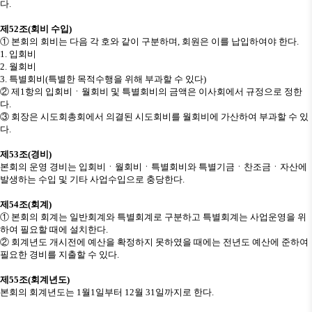
다
.
제
52
조
(
회비 수입
)
①
본회의 회비는 다음 각 호와 같이 구분하며
,
회원은 이를 납입하여야 한다
.
1.
입회비
2.
월회비
3.
특별회비
(
특별한 목적수행을 위해 부과할 수 있다
)
②
제
1
항의 입회비
ㆍ
월회비 및 특별회비의 금액은 이사회에서 규정으로 정한
다
.
③
회장은 시도회총회에서 의결된 시도회비를 월회비에 가산하여 부과할 수 있
다
.
제
53
조
(
경비
)
본회의 운영 경비는 입회비
ㆍ
월회비
ㆍ
특별회비와 특별기금
ㆍ
찬조금
ㆍ
자산에
발생하는 수입 및 기타 사업수입으로 충당한다
.
제
54
조
(
회계
)
①
본회의 회계는 일반회계와 특별회계로 구분하고 특별회계는 사업운영을 위
하여 필요할 때에 설치한다
.
②
회계년도 개시전에 예산을 확정하지 못하였을 때에는 전년도 예산에 준하여
필요한 경비를 지출할 수 있다
.
제
55
조
(
회계년도
)
본회의 회계년도는
1
월
1
일부터
12
월
31
일까지로 한다
.