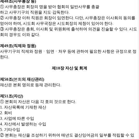
제
48
조
(
사무총장 등
)
①
사무총장은 회장의 명을 받아 협회의 일반사무를 총괄
하고 사무기구의 직원을 지도
·
감독한다
.
②
사무총장 이하 직원은 회장이 임면한다
.
다만
,
사무총장은 이사회의 동의를
얻어야 하며
,
시도회 사무국장은 시도회장의 제청이 있어야 한다
.
③
사무총장은 총회
,
이사회 및 위원회에 출석하여 의견을 진술할 수 있다
.
시도
회의 경우도 이와 같다
.
제
49
조
(
직제와 정원
)
사무기구의 직제와 정원
ㆍ
임면
ㆍ
처우 등에 관하여 필요한 사항은 규정으로 정
한다
.
제
10
장 자산 및 회계
제
50
조
(
본회
의 재산관리
)
재산은 본회 명의로 등재 관리한다
.
제
51
조
(
자산
)
①
본회의 자산은 다음 각 호의 것으로 한다
.
1.
자산목록에 기재한 재산
2.
회비
3.
사업에 따른 수입
4.
자산에서 발생하는 수입
5.
기타수입
②
본회는 재산을 조성하기 위하여 매년도 결산잉여금의 일부를 적립할 수 있