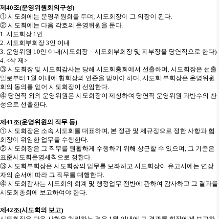
제
40
조
(
운영위원회의구성
)
①
시도회에는 운영위원회를 두며
,
시도회장이 그 의장이 된다
.
②
시도회에는 다음 각호의 운영위원을 둔다
.
1.
시도회장
1
인
2.
시도회부회장
3
인 이내
3.
운영위원
10
인 이내
(
시도회장
ㆍ
시도회부회장 및 지부장을 당연직으로 한다
)
4. <
삭 제
>
③
시도회장 및 시도회감사는 당해 시도회총회에서 선출하며
,
시도회장은 선출
일로부터
1
월 이내에 협회장의 인준을 받아야 하며
,
시도회 부회장은 운영위원
회의 동의를 얻어 시도회장이 선임한다
.
④
당연직 외의 운영위원은 시도회장이 제청하여 당연직 운영위원 과반수의 찬
성으로 선출한다
.
제
41
조
(
운영위원의 직무 등
)
①
시도회장은 소속 시도회를 대표하며
,
본 정관 및 제규정으로 정한 사항과 협
회장이 위임한 업무를 수행한다
.
②
시도회장은 그 직무를 원활하게 수행하기 위해 상근할 수 있으며
,
그 기준은
표준시도회운영세칙으로 정한다
.
③
시도회부회장은 시도회장의 업무를 보좌하고 시도회장이 유고시에는 연장
자의 순서에 따라 그 직무를 대행한다
.
④
시도회감사는 시도회의 회계 및 행정업무 전반에 관하여 감사하고 그 결과를
시도회총회에 보고하여야 한다
.
제
42
조
(
시도회의 보고
)
시도회장은 다음 사항을 처리하는 경우
1
월 이내에 그 결과를 회장에게 보고하