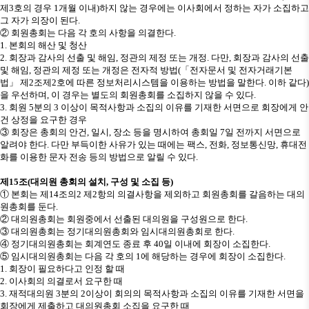
제
3
호의 경우
1
개월 이내
)
하지 않는 경우에는 이사회에서 정하는 자가 소집하고
그 자가 의장이 된다
.
②
회원총회는 다음 각 호의 사항을 의결한다
.
1.
본회의 해산 및 청산
2.
회장과 감사의 선출 및 해임
,
정관의 제정 또는 개정
.
다만
,
회장과 감사의 선출
및 해임
,
정관의 제정 또는 개정은 전자적 방법
(
「
전자문서 및 전자거래기본
법
」
제
2
조제
2
호에 따른 정보처리시스템을 이용하는 방법을 말한다
.
이하 같다
)
을 우선하며
,
이 경우는 별도의 회원총회를 소집하지 않을 수 있다
.
3.
회원
5
분의
3
이상이 목적사항과 소집의 이유를 기재한 서면으로 회장에게 안
건 상정을 요구한 경우
③
회장은 총회의 안건
,
일시
,
장소 등을 명시하여 총회일
7
일 전까지 서면으로
알려야 한다
.
다만 부득이한 사유가 있는 때에는 팩스
,
전화
,
정보통신망
,
휴대전
화를 이용한 문자 전송 등의 방법으로 알릴 수 있다
.
제
15
조
(
대의원 총회의 설치
,
구성 및 소집 등
)
①
본회는 제
14
조의
2
제
2
항의 의결사항을 제외하고 회원총회를 갈음하는 대의
원총회를 둔다
.
②
대의원총회는 회원중에서 선출된 대의원을 구성원으로 한다
.
③
대의원총회는 정기대의원총회와 임시대의원총회로 한다
.
④
정기대의원총회는 회계연도 종료 후
40
일 이내에 회장이 소집한다
.
⑤
임시대의원총회는 다음 각 호의
1
에 해당하는 경우에 회장이 소집한다
.
1.
회장이 필요하다고 인정 할 때
2.
이사회의 의결로서 요구한 때
3.
재적대의원
3
분의
2
이상이 회의의 목적사항과 소집의 이유를 기재한 서면을
회장에게 제출하고 대의원총회 소집을 요구한 때