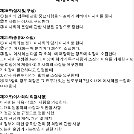
제
20
조
(
설치 및 구성
)
①
본회의 업무에 관한 중요사항을 의결하기 위하여 이사회를 둔다
.
②
이사회는 이사로 구성한다
.
③
이사회의 운영에 관한 사항은 규정으로 정한다
.
제
21
조
(
종류와 소집
)
①
이사회의는 정기 이사회와 임시 이사회로 한다
.
②
정기 이사회는 매 분기마다 회장이 소집한다
.
③
임시 이사회는 다음 각 호의
1
에 해당하는 경우에 회장이 소집한다
.
1.
이사회 구성원
3
분의
1
이상이 회의의 목적사항과 소집의 이유를 기재한 서면
을 회장에게 제출하고 이사회의 소집을 요구한 때
2.
회장이 필요하다고 인정한 때
3.
감사 과반수 이상의 합의로 소집을 요구한 때
④
제
3
항의 경우 회장은 그 요구가 있는 날로부터
7
일 이내에 이사회를 소집하
여야 한다
.
제
22
조
(
이사회의 의결사항
)
이사회는 다음 각 호의 사항을 의결한다
.
1.
대의원총회의 소집과 제안할 사항
2.
정관 또는 규정으로 정한 사항
3.
제 규정의 제정
,
개정 및 폐지
4.
정부에 대한 중요한 건의 및 회답에 관한 사항
5.
본회 운영의 기본방침에 관한 사항