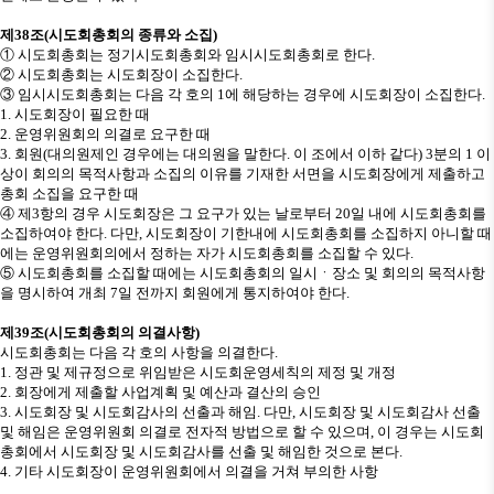
제
38
조
(
시도회총회의 종류와 소집
)
①
시도회총회는 정기시도회총회와 임시시도회총회로 한다
.
②
시도회총회는 시도회장이 소집한다
.
③
임시시도회총회는 다음 각 호의
1
에 해당하는 경우에 시도회장이 소집한다
.
1.
시도회장이 필요한 때
2.
운영위원회의 의결로 요구한 때
3.
회원
(
대의원제인 경우에는 대의원을 말한다
.
이 조에서 이하 같다
) 3
분의
1
이
상이 회의의 목적사항과 소집의 이유를 기재한 서면을 시도회장에게 제출하고
총회 소집을 요구한 때
④
제
3
항의 경우 시도회장은 그 요구가 있는 날로부터
20
일 내에 시도회총회를
소집하여야 한다
.
다만
,
시도회장이 기한내에 시도회총회를 소집하지 아니할 때
에는 운영위원회의에서 정하는 자가 시도회총회를 소집할 수 있다
.
⑤
시도회총회를 소집할 때에는 시도회총회의 일시
ㆍ
장소 및 회의의 목적사항
을 명시하여 개최
7
일 전까지 회원에게 통지하여야 한다
.
제
39
조
(
시도회총회의 의결사항
)
시도회총회는 다음 각 호의 사항을 의결한다
.
1.
정관 및 제규정으로 위임받은 시도회운영세칙의 제정 및 개정
2.
회장에게 제출할 사업계획 및 예산과 결산의 승인
3.
시도회장 및 시도회감사의 선출과 해임
.
다만
,
시도회장 및 시도회감사 선출
및 해임은 운영위원회 의결로 전자적 방법으로 할 수 있으며
,
이 경우는 시도회
총회에서 시도회장 및 시도회감사를 선출 및 해임한 것으로 본다
.
4.
기타 시도회장이 운영위원회에서 의결을 거쳐 부의한 사항