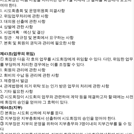
여야 한다
.
1.
시도회총회 및 운영위원회 의결사항
2.
위임업무처리에 관한 사항
3.
대의원 선출에 관한 사항
4.
상벌에 관한 사항
5.
사업계획
ㆍ
예산 및 결산
6.
정관
ㆍ
제규정 및 본회에서 요구하는 사항
7.
본회 및 회원의 권익과 관리에 필요한 사항
제
43
조
(
업무의 위임
)
①
회장은 다음 각 호의 업무를 시도회장에게 위임할 수 있다
.
다만
,
위임한 업무
를 부당하게 처리한 경우에는 이를 조정할 수 있다
.
1.
회원의 관리에 관한 사항
2.
회비의 수납 등 관리에 관한 사항
3.
제증명서 발급
4.
관계법령에 의거 위탁 또는 인가 받은 업무의 처리에 관한 사항
5.
기타 필요한 사항
②
시도회장이 시도회의 업무와 관련하여 계약 등을 체결하고자 할 때에는 사전
에 회장의 승인을 얻어야 그 효력이 있다
.
제
44
조
(
지부
)
①
본회는 시도회 산하에 지부를 둔다
.
②
지부장은 지부총회에서 선출하며 시도회장의 승인을 얻어야 한다
.
③
지부장은 지부의 운영을 위하여 지부총무와
3
명이내의 지부간부를 둘 수 있
다