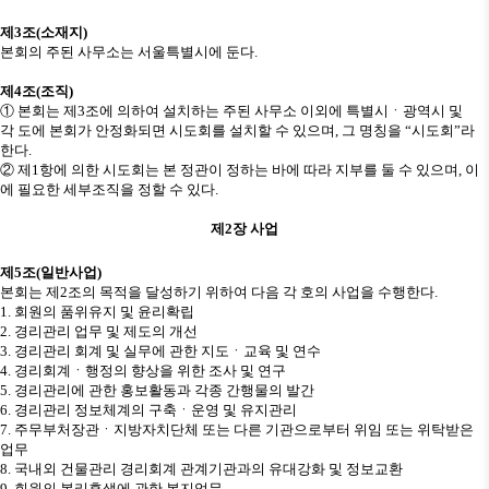
제
3
조
(
소재지
)
본회의 주된 사무소는 서울특별시에 둔다
.
제
4
조
(
조직
)
①
본회는 제
3
조에 의하여 설치하는 주된 사무소 이외에 특별시
ㆍ
광역시 및
각 도에 본회가 안정화되면 시도회를 설치할 수 있으며
,
그 명칭을
“
시도회
”
라
한다
.
②
제
1
항에 의한 시도회는 본 정관이 정하는 바에 따라 지부를 둘 수 있으며
,
이
에 필요한 세부조직을 정할 수 있다
.
제
2
장 사업
제
5
조
(
일반사업
)
본회는 제
2
조의 목적을 달성하기 위하여 다음 각 호의 사업을 수행한다
.
1.
회원의 품위유지 및 윤리확립
2.
경리관리 업무 및 제도의 개선
3.
경리관리 회계 및 실무에 관한 지도
ㆍ
교육 및 연수
4.
경리회계
ㆍ
행정의 향상을 위한 조사 및 연구
5.
경리관리에 관한 홍보활동과 각종 간행물의 발간
6.
경리관리 정보체계의 구축
ㆍ
운영 및 유지관리
7.
주무부처장관
ㆍ
지방자치단체 또는 다른 기관으로부터 위임 또는 위탁받은
업무
8.
국내외 건물관리 경리회계 관계기관과의 유대강화 및 정보교환
9.
회원의 복리후생에 관한 복지업무