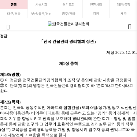
본회
서울시회
경기도회
인천시회
대전/충청
대구/경북
부산/울산/경남
광주/전라
강원
제주
정관
「
전국 건물관리 경리협회 정관
」
제정
2025. 12. 01.
제
1
장 총칙
제
1
조
(
명칭
)
①
이 정관은 전국건물관리경리협회의 조직 및 운영에 관한 사항을 규정한다
.
②
이 단체
(
협회
)
의 명칭은 전국건물관리경리협회
(
이하
‘
본회
’
라고 한다
.)
라고
한다
.
제
2
조
(
목적
)
본회는 전국의 공동주택인 아파트와 집합건물
(
오피스텔
/
상가
/
빌딩
/
지식산업센
터
/
다중이용건축
/
비의무아파트등
)
등에 근무하고 있는
“
경리
”
등의 경제적
ㆍ
사
회적 지위를 향상시키고 권익을 보호하며 경리관리에 관한 회계
ㆍ
행정 및 법률
문제 등에 관한 연구와 그 업무의 효율적인 수행으로 경리실무 관리 등의 직무
(
실무
)
교육등을 통해 경리능력을 계발 및 향상시켜 입주자 등의 권익보호와 국
가경제발전에 기여함을 목적으로 한다
.