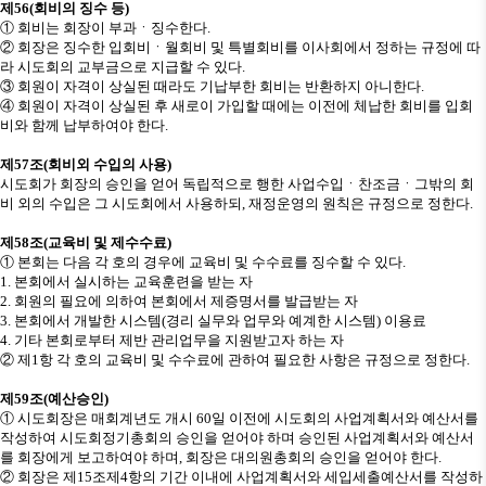
제
56(
회비의 징수 등
)
①
회비는 회장이 부과
ㆍ
징수한다
.
②
회장은 징수한 입회비
ㆍ
월회비 및 특별회비를 이사회에서 정하는 규정에 따
라 시도회의 교부금으로 지급할 수 있다
.
③
회원이 자격이 상실된 때라도 기납부한 회비는 반환하지 아니한다
.
④
회원이 자격이 상실된 후 새로이 가입할 때에는 이전에 체납한 회비를 입회
비와 함께 납부하여야 한다
.
제
57
조
(
회비외 수입의 사용
)
시도회가 회장의 승인을 얻어 독립적으로 행한 사업수입
ㆍ
찬조금
ㆍ
그밖의 회
비 외의 수입은 그 시도회에서 사용하되
,
재정운영의 원칙은 규정으로 정한다
.
제
58
조
(
교육비 및 제수수료
)
①
본회는 다음 각 호의 경우에 교육비 및 수수료를 징수할 수 있다
.
1.
본회에서 실시하는 교육훈련을 받는 자
2.
회원의 필요에 의하여 본회에서 제증명서를 발급받는 자
3.
본회에서 개발한 시스템
(
경리 실무와 업무와 예계한 시스템
)
이용료
4.
기타 본회로부터 제반 관리업무을 지원받고자 하는 자
②
제
1
항 각 호의 교육비 및 수수료에 관하여 필요한 사항은 규정으로 정한다
.
제
59
조
(
예산승인
)
①
시도회장은 매회계년도 개시
60
일 이전에 시도회의 사업계획서와 예산서를
작성하여 시도회정기총회의 승인을 얻어야 하며 승인된 사업계획서와 예산서
를 회장에게 보고하여야 하며
,
회장은 대의원총회의 승인을 얻어야 한다
.
②
회장은 제
15
조제
4
항의 기간 이내에 사업계획서와 세입세출예산서를 작성하