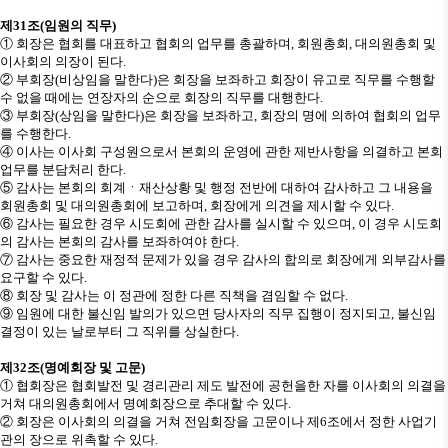
제
31
조
(
임원의 직무
)
①
회장은 협회를 대표하고 협회의 업무를 총괄하며
,
회원총회
,
대의원총회 및
이사회의 의장이 된다
.
②
부회장
(
비상임을 말한다
)
은 회장을 보좌하고 회장이 유고로 직무를 수행할
수 없을 때에는 연장자의 순으로 회장의 직무를 대행한다
.
③
부회장
(
상임을 말한다
)
은 회장을 보좌하고
,
회장의 명에 의하여 협회의 업무
를 수행한다
.
④
이사는 이사회 구성원으로서 본회의 운영에 관한 제반사항을 의결하고 본회
업무를 분담처리 한다
.
⑤
감사는 본회의 회계
ㆍ
재산상황 및 행정 전반에 대하여 감사하고 그 내용을
회원총회 및 대의원총회에 보고하며
,
회장에게 의견을 제시할 수 있다
.
⑥
감사는 필요한 경우 시도회에 관한 감사를 실시할 수 있으며
,
이 경우 시도회
의 감사는 본회의 감사를 보좌하여야 한다
.
⑦
감사는 중요한 재정적 문제가 있을 경우 감사의 합의로 회장에게 외부감사를
요구할 수 있다
.
⑧
회장 및 감사는 이 정관에 정한 다른 직책을 겸임할 수 없다
.
⑨
임원에 대한 불신임 발의가 있으면 당사자의 직무 집행이 정지되고
,
불신임
결정이 있는 날로부터 그 직위를 상실한다
.
제
32
조
(
명예회장 및 고문
)
①
협회장은 협회발전 및 경리관리 제도 발전에 공헌을한 자를 이사회의 의결을
거쳐 대의원총회에서 명예회장으로 추대할 수 있다
.
②
회장은 이사회의 의결을 거쳐 전임회장을 고문이나 제
6
조에서 정한 사업기
관의 장으로 위촉할 수 있다
.