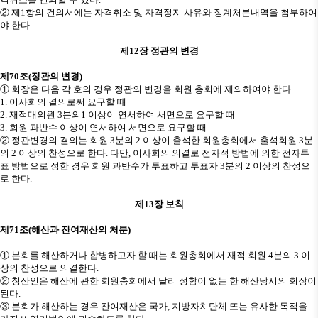
②
제
1
항의 건의서에는 자격취소 및 자격정지 사유와 징계처분내역을 첨부하여
야 한다
.
제
12
장 정관의 변경
제
70
조
(
정관의 변경
)
①
회장은 다음 각 호의 경우 정관의 변경을 회원 총회에 제의하여야 한다
.
1.
이사회의 결의로써 요구할 때
2.
재적대의원
3
분의
1
이상이 연서하여 서면으로 요구할 때
3.
회원 과반수 이상이 연서하여 서면으로 요구할 때
②
정관변경의 결의는 회원
3
분의
2
이상이 출석한 회원총회에서 출석회원
3
분
의
2
이상의 찬성으로 한다
.
다만
,
이사회의 의결로 전자적 방법에 의한 전자투
표 방법으로 정한 경우 회원 과반수가 투표하고 투표자
3
분의
2
이상의 찬성으
로 한다
.
제
13
장 보칙
제
71
조
(
해산과 잔여재산의 처분
)
①
본회를 해산하거나 합병하고자 할 때는 회원총회에서 재적 회원
4
분의
3
이
상의 찬성으로 의결한다
.
②
청산인은 해산에 관한 회원총회에서 달리 정함이 없는 한 해산당시의 회장이
된다
.
③
본회가 해산하는 경우 잔여재산은 국가
,
지방자치단체 또는 유사한 목적을