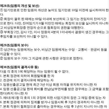
제
28
조
(
임원의 개선 및 보선
)
①
임기만료로 인한 임원의 개선은 늦어도 임기만료
10
일 이전에 실시하여야 한
다
.
②
회장이 궐위 된 때에는
60
일 이내에 보선하되 그 임기는 전임자의 잔여기간
으로 한다
.
다만
,
잔여임기가
6
월 미만인 때에는 회장의 보선을 실시하지 아니하
고 비상임부회장중 연장자 순으로 협회장의 권한을 대행한다
.
③
부회장
2
인
,
감사
1
인
,
이사 정원의
4
분의
1
이내에서 결원이 생긴 경우에는 그
후임자를 보선하지 아니할 수 있다
.
제
29
조
(
임원의 보수
)
①
상근하는 임원에게는 보수
,
비상근 임원에게는 수당
ㆍ
교통비
ㆍ
판공비 등을
지급할 수 있다
.
②
임원의 보수 기타 그 지급에 관한 사항은 규정으로 정한다
.
제
30
조
(
임원의 결격사유 등
)
다음 각 호의
1
에 해당하는 자는 임원이 될 수 없다
.
1.
본회 정관에 의하여 회원탈퇴를 한 자
2.
전관에 의거 결격사유에 해당하는 자
3.
임원선출공고일 현재 최근
3
년 이상 회원 자격을 유지하지 아니한 자
4.
임원 선출공고일 현재 회비를 완납
(
납부면제를 받은 경우에는 그 금액을 포함
한다
)
하지 아니한 자
5.
제
6
조제
1
항 각 호의
1
의 규정에 의한 사업기관의 장은 그 재임 중에 있는 자
6.
본회 정관에 의하여 징계를 받거나 임원사퇴 후
3
년이 경과하지 아니한 자
7.
본회 직원이 협회장으로 출마하는 경우에는 사임 후
1
년이 지나지 아니한 자