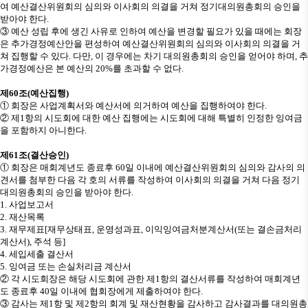
여 예산결산위원회의 심의와 이사회의 의결을 거쳐 정기대의원총회의 승인을
받아야 한다
.
③
예산 성립 후에 생긴 사유로 인하여 예산을 변경할 필요가 있을 때에는 회장
은 추가경정예산안을 편성하여 예산결산위원회의 심의와 이사회의 의결을 거
쳐 집행할 수 있다
.
다만
,
이 경우에는 차기 대의원총회의 승인을 얻어야 하며
,
추
가경정예산은 본 예산의
20%
를 초과할 수 없다
.
제
60
조
(
예산집행
)
①
회장은 사업계획서와 예산서에 의거하여 예산을 집행하여야 한다
.
②
제
1
항의 시도회에 대한 예산 집행에는 시도회에 대해 특별히 인정한 잉여금
을 포함하지 아니한다
.
제
61
조
(
결산승인
)
①
회장은 매회계년도 종료후
60
일 이내에 예산결산위원회의 심의와 감사의 의
견서를 첨부한 다음 각 호의 서류를 작성하여 이사회의 의결을 거쳐 다음 정기
대의원총회의 승인을 받아야 한다
.
1.
사업보고서
2.
재산목록
3.
재무제표
[
재무상태표
,
운영성과표
,
이익잉여금처분계산서
(
또는 결손금처리
계산서
),
주석 등
]
4.
세입세출 결산서
5.
잉여금 또는 손실처리금 계산서
②
각 시도회장은 해당 시도회에 관한 제
1
항의 결산서류를 작성하여 매회계년
도 종료후
40
일 이내에 협회장에게 제출하여야 한다
.
③
감사는 제
1
항 및 제
2
항의 회계 및 재산현황을 감사하고 감사결과를 대의원총