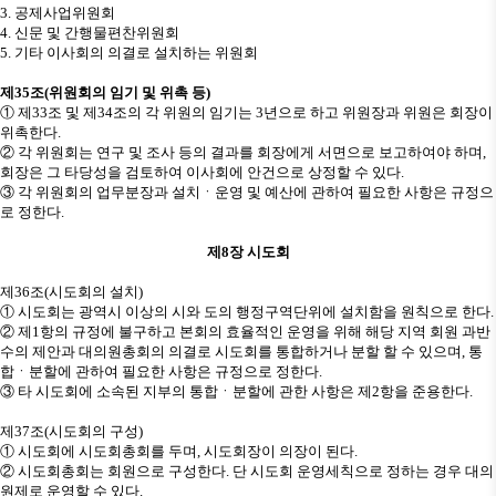
3.
공제사업위원회
4.
신문 및 간행물편찬위원회
5.
기타 이사회의 의결로 설치하는 위원회
제
35
조
(
위원회의 임기 및 위촉 등
)
①
제
33
조 및 제
34
조의 각 위원의 임기는
3
년으로 하고 위원장과 위원은 회장이
위촉한다
.
②
각 위원회는 연구 및 조사 등의 결과를 회장에게 서면으로 보고하여야 하며
,
회장은 그 타당성을 검토하여 이사회에 안건으로 상정할 수 있다
.
③
각 위원회의 업무분장과 설치
ㆍ
운영 및 예산에 관하여 필요한 사항은 규정으
로 정한다
.
제
8
장 시도회
제
36
조
(
시도회의 설치
)
①
시도회는 광역시 이상의 시와 도의 행정구역단위에 설치함을 원칙으로 한다
.
②
제
1
항의 규정에 불구하고 본회의 효율적인 운영을 위해 해당 지역 회원 과반
수의 제안과 대의원총회의 의결로 시도회를 통합하거나 분할 할 수 있으며
,
통
합
ㆍ
분할에 관하여 필요한 사항은 규정으로 정한다
.
③
타 시도회에 소속된 지부의 통합
ㆍ
분할에 관한 사항은 제
2
항을 준용한다
.
제
37
조
(
시도회의 구성
)
①
시도회에 시도회총회를 두며
,
시도회장이 의장이 된다
.
②
시도회총회는 회원으로 구성한다
.
단 시도회 운영세칙으로 정하는 경우 대의
원제로 운영할 수 있다
.