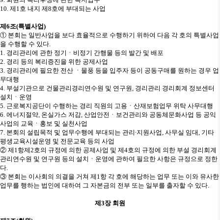
10.
제
1
호 내지 제
8
호에 부대되는 사업
제
6
조
(
특별사업
)
①
본회는 일반사업을 보다 효율적으로 수행하기 위하여 다음 각 호의 특별사업
을 수행할 수 있다
.
1.
경리관리에 관한 정기
ㆍ
비정기 간행물 등의 발간 및 배포
2.
경리 등의 복리증진을 위한 공제사업
3.
경리관리에 필요한 전산
ㆍ
물풍 등을 입주자 등이 공동구매를 원하는 경우 업
무대행
4.
부설기관으로 건물관리경리연수원 및 연구원
,
경리관리 경리회계 정보센터
설치
ㆍ
운영
5.
근로복지공단이 수행하는 경리 직원의 고용
ㆍ
산재보험업무 위탁 사무대행
6.
에너지절약
,
온실가스 저감
,
산업안전
ㆍ
보건관리와 공동체문화사업 등 공익
사업의 교육
ㆍ
홍보 및 실천사업
7.
본회의 설립목적 및 업무수행에 부대되는 관리
∙
지원사업
,
사무실 임대
,
기타
평생교육시설운영 및 전문교육 등의 사업
②
제
1
항제
2
호의 규정에 의한 공제사업 및 제
4
호의 규정에 의한 부설 경리회계
관리연수원 및 연구원 등의 설치
ㆍ
운영에 관하여 필요한 사항은 규정으로 정한
다
.
③
본회는 이사회의 의결을 거쳐 제
1
항 각 호에 해당하는 업무 또는 이와 유사한
업무를 행하는 법인에 대하여 그 자본금의 전부 또는 일부를 출자할 수 있다
.
제
3
장 회원