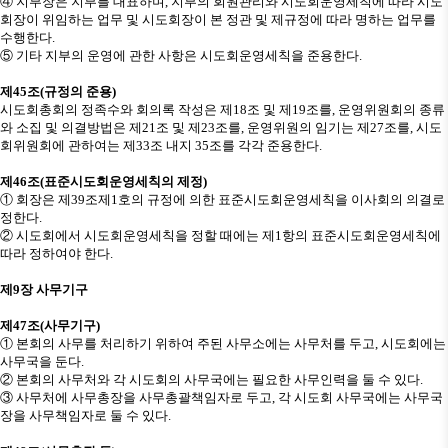
④
지부장은 지부를 대표하며
,
지부의 회원관리와 시도회운영세칙에 따라 시도
회장이 위임하는 업무 및 시도회장이 본 정관 및 제규정에 따라 명하는 업무를
수행한다
.
⑤
기타 지부의 운영에 관한 사항은 시도회운영세칙을 준용한다
.
제
45
조
(
규정의 준용
)
시도회총회의 정족수와 회의록 작성은 제
18
조 및 제
19
조를
,
운영위원회의 종류
와 소집 및 의결방법은 제
21
조 및 제
23
조를
,
운영위원의 임기는 제
27
조를
,
시도
회위원회에 관하여는 제
33
조 내지
35
조를 각각 준용한다
.
제
46
조
(
표준시도회운영세칙의 제정
)
①
회장은 제
39
조제
1
호의 규정에 의한 표준시도회운영세칙을 이사회의 의결로
정한다
.
②
시도회에서 시도회운영세칙을 정할 때에는 제
1
항의 표준시도회운영세칙에
따라 정하여야 한다
.
제
9
장 사무기구
제
47
조
(
사무기구
)
①
본회의 사무를 처리하기 위하여 주된 사무소에는 사무처를 두고
,
시도회에는
사무국을 둔다
.
②
본회의 사무처와 각 시도회의 사무국에는 필요한 사무인력을 둘 수 있다
.
③
사무처에 사무총장을 사무총괄책임자로 두고
,
각 시도회 사무국에는 사무국
장을 사무책임자로 둘 수 있다
.