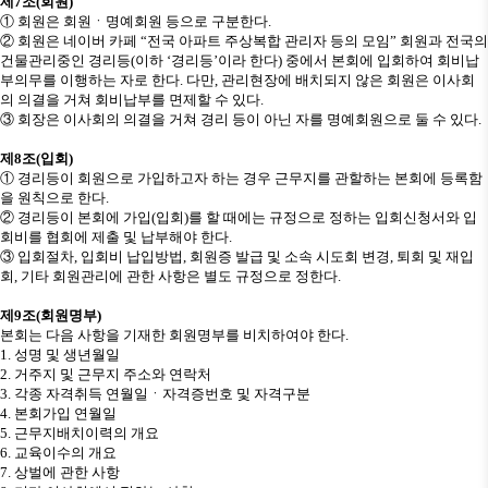
제
7
조
(
회원
)
①
회원은 회원
ㆍ
명예회원 등으로 구분한다
.
②
회원은 네이버 카페
“
전국 아파트 주상복합 관리자 등의 모임
”
회원과 전국의
건물관리중인 경리등
(
이하
‘
경리등
’
이라 한다
)
중에서 본회에 입회하여 회비납
부의무를 이행하는 자로 한다
.
다만
,
관리현장에 배치되지 않은 회원은 이사회
의 의결을 거쳐 회비납부를 면제할 수 있다
.
③
회장은 이사회의 의결을 거쳐 경리 등이 아닌 자를 명예회원으로 둘 수 있다
.
제
8
조
(
입회
)
①
경리등이 회원으로 가입하고자 하는 경우 근무지를 관할하는 본회에 등록함
을 원칙으로 한다
.
②
경리등이 본회에 가입
(
입회
)
를 할 때에는 규정으로 정하는 입회신청서와 입
회비를 협회에 제출 및 납부해야 한다
.
③
입회절차
,
입회비 납입방법
,
회원증 발급 및 소속 시도회 변경
,
퇴회 및 재입
회
,
기타 회원관리에 관한 사항은 별도 규정으로 정한다
.
제
9
조
(
회원명부
)
본회는 다음 사항을 기재한 회원명부를 비치하여야 한다
.
1.
성명 및 생년월일
2.
거주지 및 근무지 주소와 연락처
3.
각종 자격취득 연월일
ㆍ
자격증번호 및 자격구분
4.
본회가입 연월일
5.
근무지배치이력의 개요
6.
교육이수의 개요
7.
상벌에 관한 사항