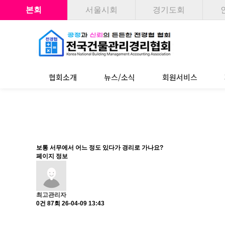
본회
서울시회
경기도회
협회소개
뉴스/소식
회원서비스
협회소개
뉴스/소식
회원
협회장 인사말
공지사항
통합실
보통 서무에서 어느 정도 있다가 경리로 가나요?
연혁
보도자료
1:1
페이지 정보
목표
뉴스레터
선거
활동갤러리
전문가 
최고관리자
0건
87회
26-04-09 13:43
자유