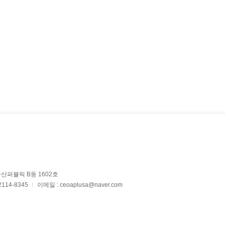
회 자료실
경조사 신청
안내
가산퍼블릭 B동 1602호
2114-8345
이메일 : ceoaplusa@naver.com
|