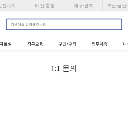
인천시회
대전/충청
대구/경북
부산/울산
자료실
직무교육
구인/구직
업무제휴
나
서비스
자료실
직무교육
구인
1:1 문의
무게시판
법령자료
교육공지
구
 문의
실무자료
교육신청
구
 안내
관리규약
자문요청
게시판