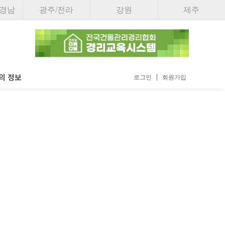
/경남
광주/전라
강원
제주
의 정보
로그인
회원가입
/구직
업무제휴
나의 정보
인광고
회비 납부내역
직광고
내정보수정
회원탈퇴안내