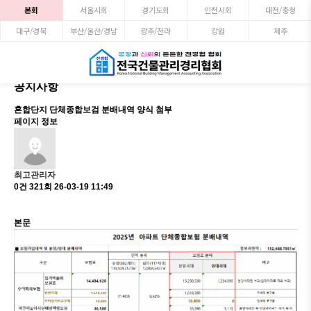
본회
서울시회
경기도회
인천시회
대전/충청
대구/경북
부산/울산/경남
광주/전라
강원
제주
공지사항
혼합단지 단체종합보검 분배내역 양식 첨부
페이지 정보
최고관리자
0건
321회
26-03-19 11:49
본문