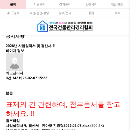
본회
서울시회
경기도회
인천시회
대전/충청
대구/경북
부산/울산/경남
광주/전라
강원
제주
공지사항
2026년 사업실적서 및 결산서. !!
페이지 정보
최고관리자
0건
342회
26-02-07 15:22
본문
표제의 건 관련하여, 첨부문서를 참고
하세요. !!
첨부파일
사업실적서 및 결산서 - 전아모 전경협2026.02.07.xlsx
(296.2K)