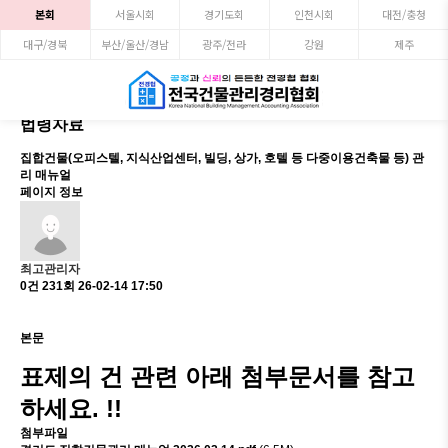
본회
서울시회
경기도회
인천시회
대전/충청
대구/경북
부산/울산/경남
광주/전라
강원
제주
법령자료
집합건물(오피스텔, 지식산업센터, 빌딩, 상가, 호텔 등 다중이용건축물 등) 관
리 매뉴얼
페이지 정보
최고관리자
0건
231회
26-02-14 17:50
본문
표제의 건 관련 아래 첨부문서를 참고
하세요. !!
첨부파일