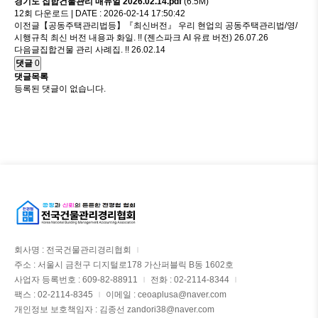
경기도 집합건물관리 매뉴얼 2026.02.14.pdf
(6.5M)
12회 다운로드 | DATE : 2026-02-14 17:50:42
이전글
【공동주택관리법등】『최신버전』 우리 현업의 공동주택관리법/영/
시행규칙 최신 버전 내용과 화일. !! (젠스파크 AI 유료 버전)
26.07.26
다음글
집합건물 관리 사례집. !!
26.02.14
댓글
0
댓글목록
등록된 댓글이 없습니다.
회사명 : 전국건물관리경리협회
|
주소 : 서울시 금천구 디지털로178 가산퍼블릭 B동 1602호
사업자 등록번호 : 609-82-88911
전화 : 02-2114-8344
|
|
팩스 : 02-2114-8345
이메일 : ceoaplusa@naver.com
|
개인정보 보호책임자 : 김종선 zandori38@naver.com