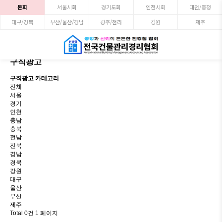
본회
서울시회
경기도회
인천시회
대전/충청
대구/경북
부산/울산/경남
광주/전라
강원
제주
구직광고
구직광고 카테고리
전체
서울
경기
인천
충남
충북
전남
전북
경남
경북
강원
대구
울산
부산
제주
Total 0건
1 페이지