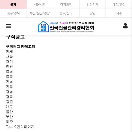
본회
서울시회
경기도회
인천시회
대전/충청
대구/경북
부산/울산/경남
광주/전라
강원
제주
구직광고
구직광고 카테고리
전체
서울
경기
인천
충남
충북
전남
전북
경남
경북
강원
대구
울산
부산
제주
Total 0건
1 페이지