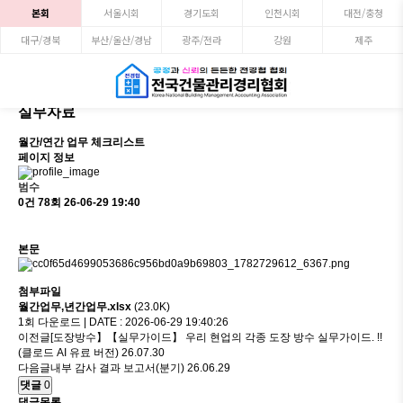
본회
서울시회
경기도회
인천시회
대전/충청
대구/경북
부산/울산/경남
광주/전라
강원
제주
실무자료
월간/연간 업무 체크리스트
페이지 정보
범수
0건
78회
26-06-29 19:40
본문
첨부파일
월간업무,년간업무.xlsx
(23.0K)
1회 다운로드 | DATE : 2026-06-29 19:40:26
이전글
[도장방수】【실무가이드】 우리 현업의 각종 도장 방수 실무가이드. !!
(클로드 AI 유료 버전)
26.07.30
다음글
내부 감사 결과 보고서(분기)
26.06.29
댓글
0
댓글목록