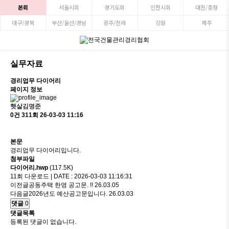
본회
서울시회
경기도회
인천시회
대전/충청
대구/경북
부산/울산/경남
광주/전라
강원
제주
실무자료
경리업무 다이어리
페이지 정보
햇살김명준
0건
311회
26-03-03 11:16
본문
경리업무 다이어리입니다.
첨부파일
다이어리.hwp
(117.5K)
11회 다운로드 | DATE : 2026-03-03 11:16:31
이전글
공동주택 한영 공고문. !!
26.03.05
다음글
2026년도 예산공고문입니다.
26.03.03
댓글
0
댓글목록
등록된 댓글이 없습니다.