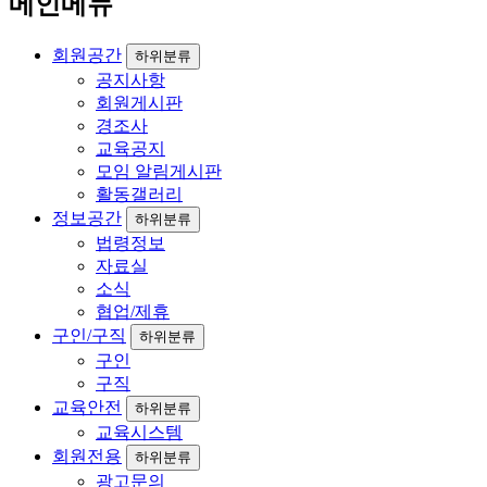
메인메뉴
회원공간
하위분류
공지사항
회원게시판
경조사
교육공지
모임 알림게시판
활동갤러리
정보공간
하위분류
법령정보
자료실
소식
협업/제휴
구인/구직
하위분류
구인
구직
교육안전
하위분류
교육시스템
회원전용
하위분류
광고문의