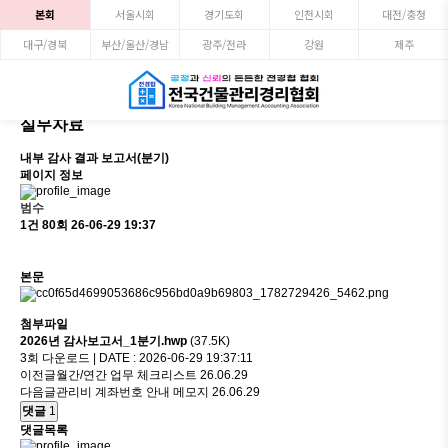
본회
서울시회
경기도회
인천시회
대전/충청
대구/경북
부산/울산/경남
광주/전라
강원
제주
실무자료
내부 감사 결과 보고서(분기)
페이지 정보
범수
1건
80회
26-06-29 19:37
본문
첨부파일
2026년 감사보고서_1분기.hwp
(37.5K)
3회 다운로드 | DATE : 2026-06-29 19:37:11
이전글
월간/연간 업무 체크리스트
26.06.29
다음글
관리비 계좌번호 안내 메모지
26.06.29
댓글
1
댓글목록