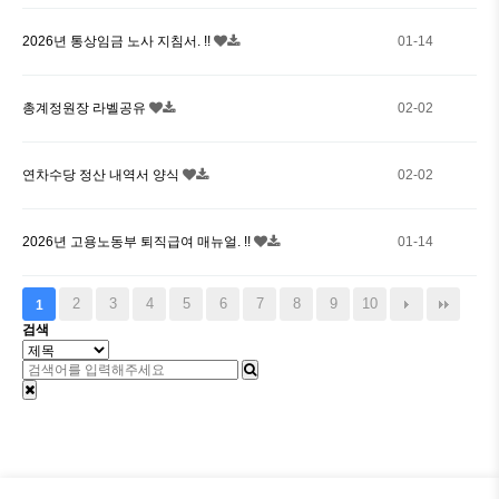
2026년 통상임금 노사 지침서. !!
01-14
총계정원장 라벨공유
02-02
연차수당 정산 내역서 양식
02-02
2026년 고용노동부 퇴직급여 매뉴얼. !!
01-14
2
3
4
5
6
7
8
9
10
1
검색