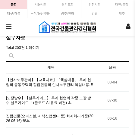
본회
서울시회
경기도회
인천시회
대전/충청
대구/경북
부산/울산/경남
광주/전라
강원
제주
실무자료
Total 253건
1 페이지
제목
날짜
【인사노무관리】【교육자료】『핵심내용』 우리 현
08-04
업의 공동주택과 집합건물의 인사노무관리 핵심내용. !!
[도장방수】【실무가이드】 우리 현업의 각종 도장 방
07-30
수 실무가이드. !! (클로드 AI 유료 버전)
집합건물(오피스텔, 지식산업센터 등) 회계처리기준(20
06-16
26.06.16)